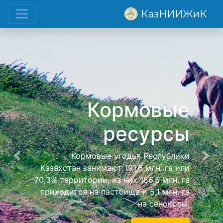
КазНИИЖиК
Кормовые
ресурсы
Кормовые угодья Республики
Previous
Nex
Казахстан занимают 191,6 млн. га или
70,3% территории, из них 186,5 млн. га
приходится на пастбища и 5,1 млн. га
на сенокосы.