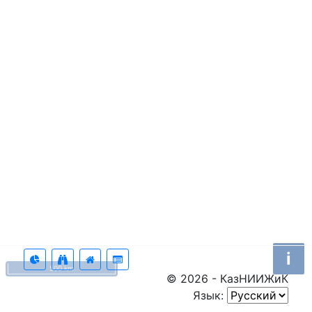
i
500 km
© 2026 - КазНИИЖиК
Язык: