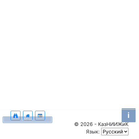
i
500 km
© 2026 - КазНИИЖиК
Язык: