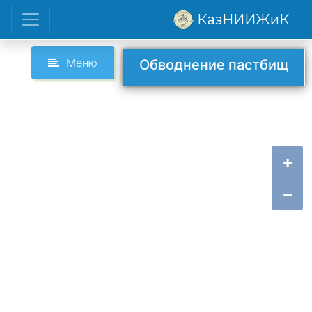
КазНИИЖиК
Меню
Обводнение пастбищ
+
−